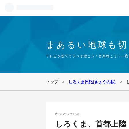
まあるい地球も切り
テレビを捨ててラジオ聴こう！音楽聴こう！一度きり
トップ
>
しろくま日記(きょうの私)
>
2008
03
28
しろくま、首都上陸