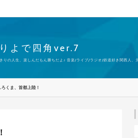
よで四角ver.7
の人生、楽しんだもん勝ちだよ♪ 音楽/ライブ/ラジオ/鉄道好き関西人、元.鉄
しろくま、首都上陸！
！