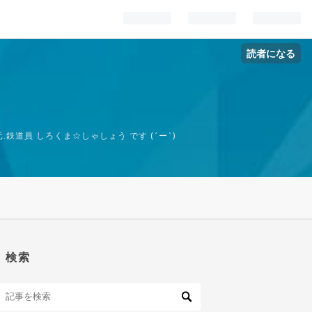
読者になる
道員 しろくま☆しゃしょう です (´ー`)ゞ
検索