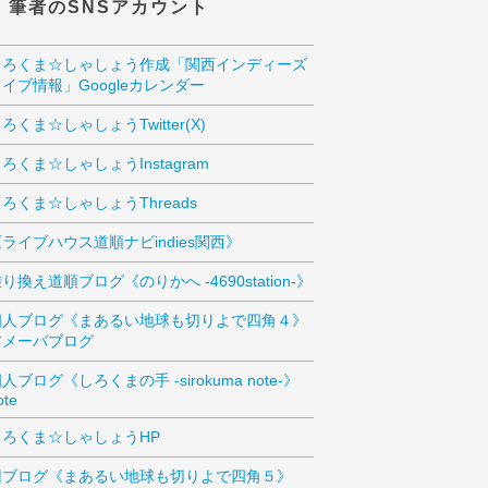
筆者のSNSアカウント
しろくま☆しゃしょう作成「関西インディーズ
イブ情報」Googleカレンダー
ろくま☆しゃしょうTwitter(X)
ろくま☆しゃしょうInstagram
ろくま☆しゃしょうThreads
ライブハウス道順ナビindies関西》
り換え道順ブログ《のりかへ -4690station-》
個人ブログ《まあるい地球も切りよで四角４》
アメーバブログ
人ブログ《しろくまの手 -sirokuma note-》
ote
しろくま☆しゃしょうHP
旧ブログ《まあるい地球も切りよで四角５》