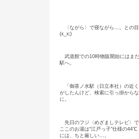
〈ながら〉で寝ながら…。との目
(x_x;)
武道館での10時物販開始にはま
駅へ。
「御茶ノ水駅（日立本社）の近く
がしたんけど、検索に引っ掛からな
に。
先日のフジ〈めざましテレビ〉で
ここのお湯は“江戸っ子”仕様の44
には、ちと厳しい…。